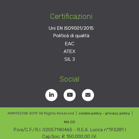
Certificazioni
Uni EN ISO9001/2015
Politicà di qualità
EAC
Per richiedere la
ATEX
certificazione inviare una
Per richiedere la
SIL 3
mail a
info@amm-tech.it
certificazione inviare una
Per richiedere la
mail a
info@amm-tech.it
certificazione inviare una
Social
mail a
info@amm-tech.it
AMMTECH© 2019 All Rights Reserved
|
cookie policy
•
privacy policy
|
MA.CO
P.iva/C.F./R.I. 02057140465 - R.E.A. Lucca n°193281 I
Cap.Soc. € 150.000,00 I.V.