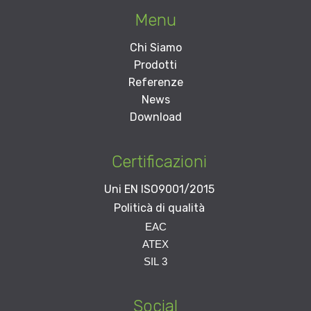
Menu
Chi Siamo
Prodotti
Referenze
News
Download
Certificazioni
Uni EN ISO9001/2015
Politicà di qualità
EAC
Per richiedere la
ATEX
certificazione inviare una
Per richiedere la
SIL 3
mail a
info@amm-tech.it
certificazione inviare una
Per richiedere la
mail a
info@amm-tech.it
certificazione inviare una
mail a
info@amm-tech.it
Social