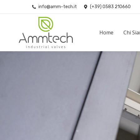
info@amm-tech.it
(+39) 0583 210660
Home
Chi Siamo
Home
Chi Si