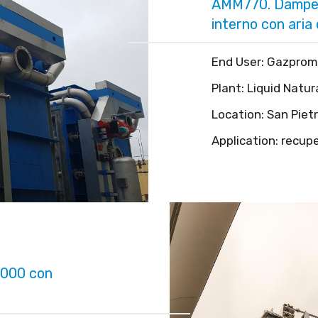
AMM770. Damper
interno con aria
End User: Gazprom
Plant: Liquid Natur
Location: San Piet
Application: recup
3000 con