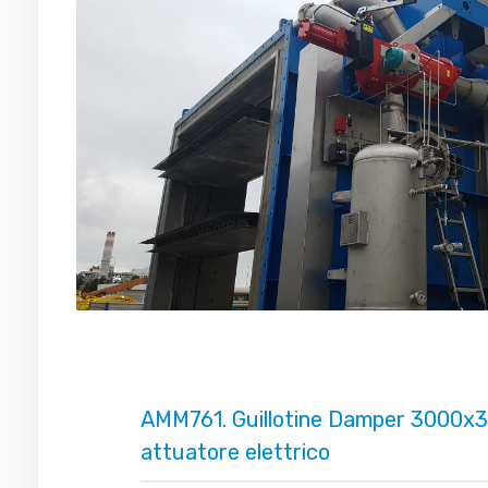
AMM761. Guillotine Damper 3000x
attuatore elettrico