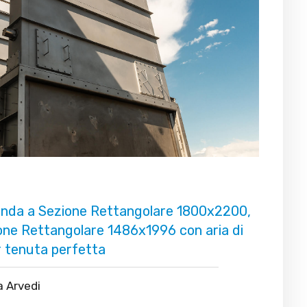
nda a Sezione Rettangolare 1800x2200,
one Rettangolare 1486x1996 con aria di
 tenuta perfetta
a Arvedi