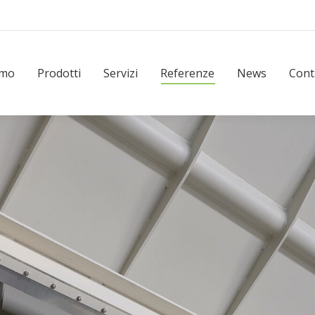
Prodotti
Servizi
Referenze
News
Contatti
amo
Prodotti
Servizi
Referenze
News
Cont