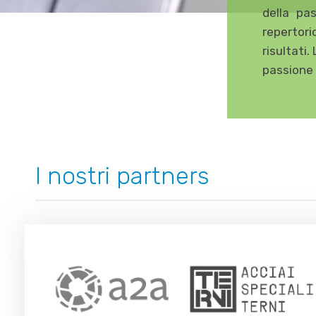
della pa
repertorio
risultati.
passione 
I nostri partners