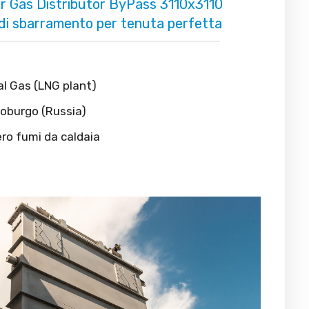
 Gas Distributor ByPass 3110x3110
 di sbarramento per tenuta perfetta
al Gas (LNG plant)
roburgo (Russia)
ero fumi da caldaia