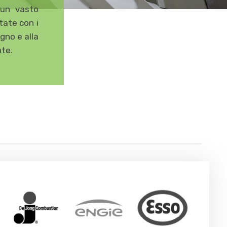
 un vasto
state con i
egno e alla
nte.