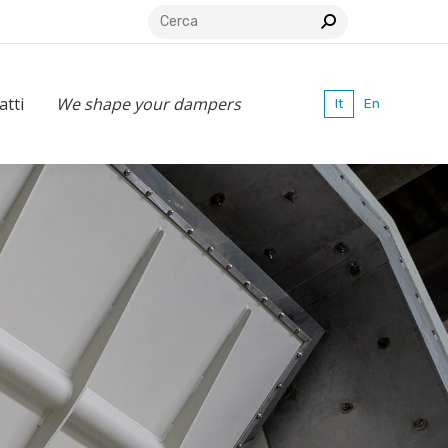
Search:
We shape your dampers
It
En
atti
We shape your dampers
It
En