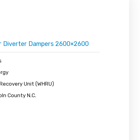
ir Diverter Dampers 2600×2600
s
ergy
 Recovery Unit (WHRU)
oln County N.C.