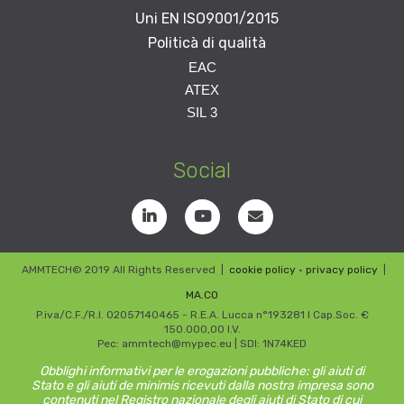
Uni EN ISO9001/2015
Politicà di qualità
EAC
Per richiedere la
ATEX
certificazione inviare una
Per richiedere la
SIL 3
mail a
info@amm-tech.it
certificazione inviare una
Per richiedere la
mail a
info@amm-tech.it
certificazione inviare una
mail a
info@amm-tech.it
Social
AMMTECH© 2019 All Rights Reserved
|
cookie policy
•
privacy policy
|
MA.CO
P.iva/C.F./R.I. 02057140465 - R.E.A. Lucca n°193281 I Cap.Soc. €
150.000,00 I.V.
Pec: ammtech@mypec.eu | SDI: 1N74KED
Obblighi informativi per le erogazioni pubbliche: gli aiuti di
Stato e gli aiuti de minimis ricevuti dalla nostra impresa sono
contenuti nel Registro nazionale degli aiuti di Stato di cui