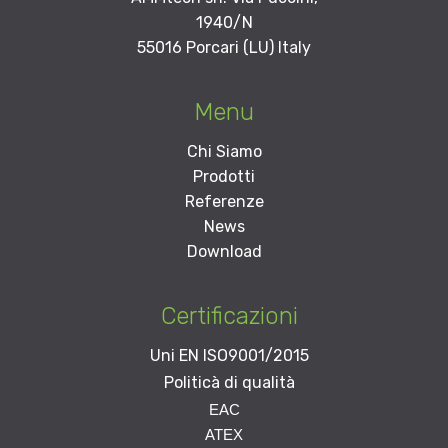
1940/N
55016 Porcari (LU) Italy
Menu
Chi Siamo
Prodotti
Referenze
News
Download
Certificazioni
Uni EN ISO9001/2015
Politicà di qualità
EAC
Per richiedere la
ATEX
certificazione inviare una