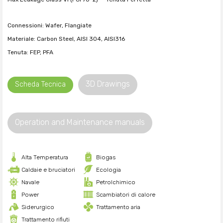
Connessioni: Wafer, Flangiate
Materiale: Carbon Steel, AISI 304, AISI316
Tenuta: FEP, PFA
3D Drawings
Scheda Tecnica
Operation and Maintenance manuals
Alta Temperatura
Biogas
Caldaie e bruciatori
Ecologia
Navale
Petrolchimico
Power
Scambiatori di calore
Siderurgico
Trattamento aria
Trattamento rifiuti