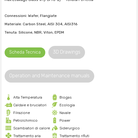
Connessioni: Wafer, Flangiate
Materiale: Carbon Steel, AISI 304, AISI316
Tenuta: Silicone, NBR, Viton, EPDM
3D Drawings
Scheda Tecnica
Operation and Maintenance manuals
Alta Temperatura
Biogas
Caldaie e bruciatori
Ecologia
Filrazione
Navale
Petrolchimico
Power
Scambiatori di calore
Siderurgico
Trattamento aria
Trattamento rifiuti